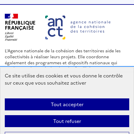
RÉPUBLIQUE
FRANÇAISE
L'Agence nationale de la cohésion des territoires aide les
collectivités à réaliser leurs projets. Elle coordonne
également des programmes et dispositifs nationaux qui
soutiennent les territoires les plus fragilisés.
Ce site utilise des cookies et vous donne le contrôle
Nous contacter
Espace Presse
Logo ANCT
Offres d'emploi
sur ceux que vous souhaitez activer
legifrance.gouv.fr
info.gouv.fr
service-public.gouv.fr
data.gouv.fr
Tout accepter
Accessibilité : Partiellement conforme
Mentions légales
Politique
Tout refuser
de confidentialité
Plan du site
Gestion des cookies
Statistiques