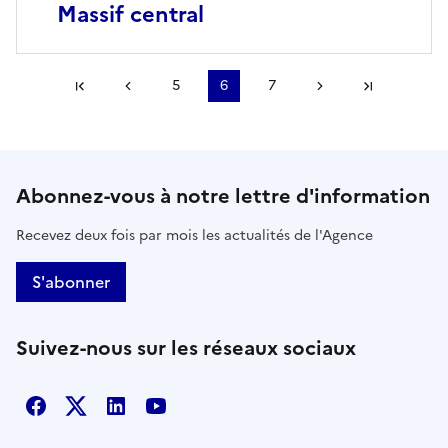
Massif central
Première page
Page précédente
5
6
7
Page suivante
Dernière
Abonnez-vous à notre lettre d'information
Recevez deux fois par mois les actualités de l'Agence
S'abonner
Suivez-nous sur les réseaux sociaux
Facebook
X
Linkedin
Youtube