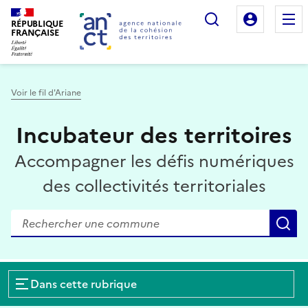
Rechercher
Mon es
RÉPUBLIQUE
FRANÇAISE
Voir le fil d'Ariane
Incubateur des territoires
Haut de page
Accompagner les défis numériques
des collectivités territoriales
Rechercher une collectivité
R
Dans cette rubrique