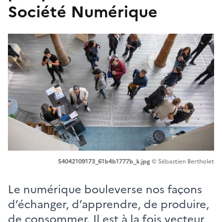
Société Numérique
Image
54042109173_61b4b1777b_k.jpg
©
Sébastien Bertholet
Crédits
Le numérique bouleverse nos façons
d’échanger, d’apprendre, de produire,
de consommer. Il est à la fois vecteur