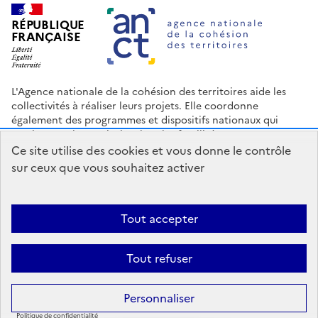
RÉPUBLIQUE
FRANÇAISE
L'Agence nationale de la cohésion des territoires aide les
collectivités à réaliser leurs projets. Elle coordonne
également des programmes et dispositifs nationaux qui
soutiennent les territoires les plus fragilisés.
Ce site utilise des cookies et vous donne le contrôle
Nous contacter
Espace Presse
Logo ANCT
Offres d'emploi
sur ceux que vous souhaitez activer
legifrance.gouv.fr
info.gouv.fr
service-public.gouv.fr
data.gouv.fr
Tout accepter
Accessibilité : Partiellement conforme
Mentions légales
Politique
Tout refuser
de confidentialité
Plan du site
Gestion des cookies
Statistiques
Personnaliser
Sauf mention contraire, tous les contenus de ce site sont sous
licence
etalab-2.0
.
Politique de confidentialité