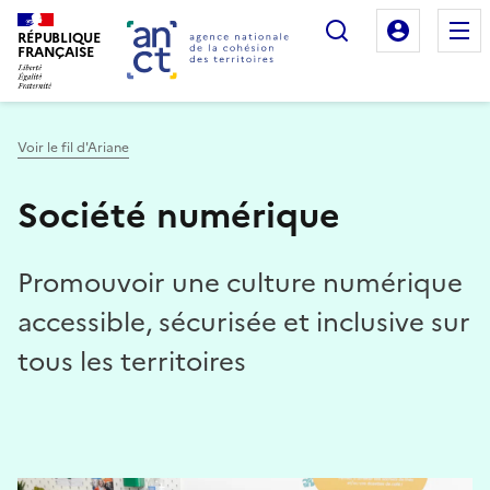
Rechercher
Mon es
RÉPUBLIQUE
FRANÇAISE
Voir le fil d'Ariane
Société numérique
Haut de page
Promouvoir une culture numérique
accessible, sécurisée et inclusive sur
tous les territoires