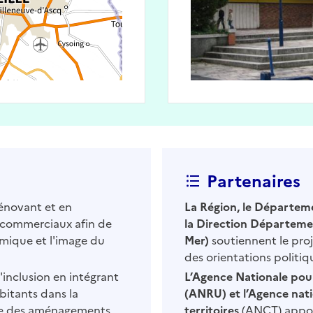
Partenaires
énovant et en
La Région, le Départeme
 commerciaux afin de
la Direction Départemen
omique et l'image du
Mer)
soutiennent le pro
des orientations politiq
l'inclusion en intégrant
L’Agence Nationale pou
bitants dans la
(ANRU) et l’Agence nati
vre des aménagements
territoires
(ANCT) apport