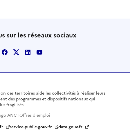
s sur les réseaux sociaux
Facebook
X
Linkedin
Youtube
n des territoires aide les collectivités à réaliser leurs
ent des programmes et dispositifs nationaux qui
us fragilisés.
ogo ANCT
Offres d'emploi
fr
service-public.gouv.fr
data.gouv.fr