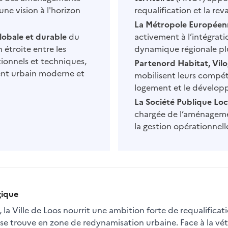
ne vision à l'horizon
requalification et la rev
La Métropole Européenn
lobale et durable
du
activement à l’intégrat
 étroite entre les
dynamique régionale plu
tionnels et techniques,
Partenord Habitat, Vilog
ent urbain moderne et
mobilisent leurs compét
logement et le dévelop
La Société Publique Local
chargée de l’aménageme
la gestion opérationnell
gique
la Ville de Loos nourrit une ambition forte de requalificat
 se trouve en zone de redynamisation urbaine. Face à la v