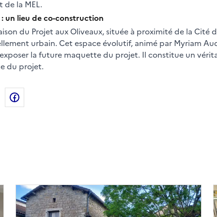
t de la MEL.
: un lieu de co-construction
son du Projet aux Oliveaux, située à proximité de la Cité d
llement urbain. Cet espace évolutif, animé par Myriam Aud
t exposer la future maquette du projet. Il constitue un vérit
te du projet.
de la page dans le presse-papier
n
X
Facebook