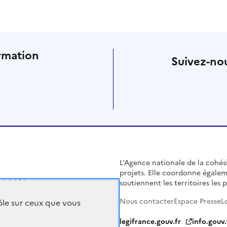
rmation
Suivez-nou
L'Agence nationale de la cohésio
projets. Elle coordonne égalem
soutiennent les territoires les pl
Nous contacter
Espace Presse
L
rôle sur ceux que vous
legifrance.gouv.fr
info.gouv.