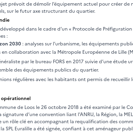
projet prévoit de démolir l’équipement actuel pour créer 
s, sur le futur axe structurant du quartier.
ndie
st développé dans le cadre d’un « Protocole de Préfiguration
es :
rizon 2030
: analyses sur l’urbanisme, les équipements publ
s en collaboration avec la Métropole Européenne de Lille (M
néraliste par le bureau FORS en 2017 suivie d’une étude u
semble des équipements publics du quartier.
nions régulières avec les habitants ont permis de recueillir le
 opérationnel
a commune de Loos le 26 octobre 2018 a été examiné par le
ignature d’une convention liant l’ANRU, la Région, la MEL, le
e un rôle clé en accompagnant la requalification des commer
SPL Euralille a été signée, confiant à cet aménageur publi