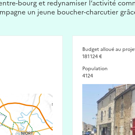
 centre-bourg et redynamiser l’activité co
mpagne un jeune boucher-charcutier grâce
Budget alloué au proje
181 124 €
Population
4124
Image