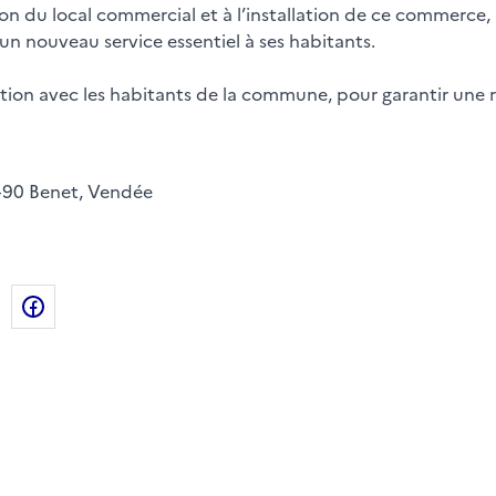
ion du local commercial et à l’installation de ce commerc
 nouveau service essentiel à ses habitants.
ation avec les habitants de la commune, pour garantir une
490 Benet, Vendée
de la page dans le presse-papier
n
X
Facebook