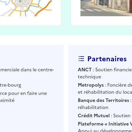
Partenaires
merciale dans le centre-
ANCT
: Soutien financ
technique
ntre-bourg
Metropolys
: Foncière d
et réhabilitation du loca
ce pour en faire une
oximité
Banque des Territoires
:
réhabilitation
Crédit Mutuel
: Soutien 
Plateforme « Initiative 
Appui au développemen