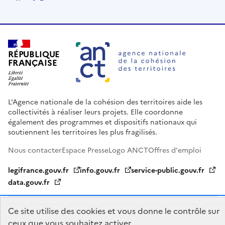
Facebook
X
Linkedin
Youtube
RÉPUBLIQUE
FRANÇAISE
L'Agence nationale de la cohésion des territoires aide les
collectivités à réaliser leurs projets. Elle coordonne
également des programmes et dispositifs nationaux qui
soutiennent les territoires les plus fragilisés.
Nous contacter
Espace Presse
Logo ANCT
Offres d'emploi
legifrance.gouv.fr
info.gouv.fr
service-public.gouv.fr
data.gouv.fr
Accessibilité : Partiellement conforme
Mentions légales
Politique
Ce site utilise des cookies et vous donne le contrôle sur
ceux que vous souhaitez activer