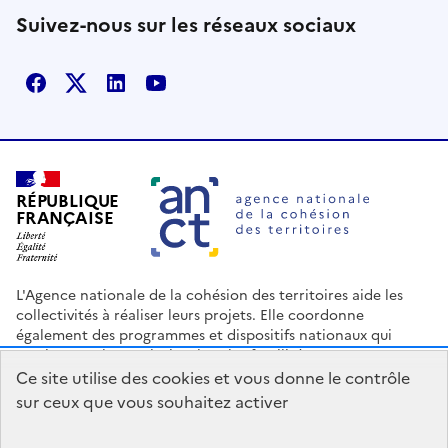
Suivez-nous sur les réseaux sociaux
Facebook
X
Linkedin
Youtube
RÉPUBLIQUE
FRANÇAISE
L'Agence nationale de la cohésion des territoires aide les
collectivités à réaliser leurs projets. Elle coordonne
également des programmes et dispositifs nationaux qui
soutiennent les territoires les plus fragilisés.
Ce site utilise des cookies et vous donne le contrôle
Nous contacter
Espace Presse
Logo ANCT
Offres d'emploi
sur ceux que vous souhaitez activer
legifrance.gouv.fr
info.gouv.fr
service-public.gouv.fr