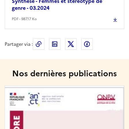
Synthèse - Femmes et stéréotype de
genre - 03.2024
PDF - 987.17 Ko
Partager via :
Copier le lien de la page dans le press
LinkedIn
X
Facebook
Nos dernières publications
Image