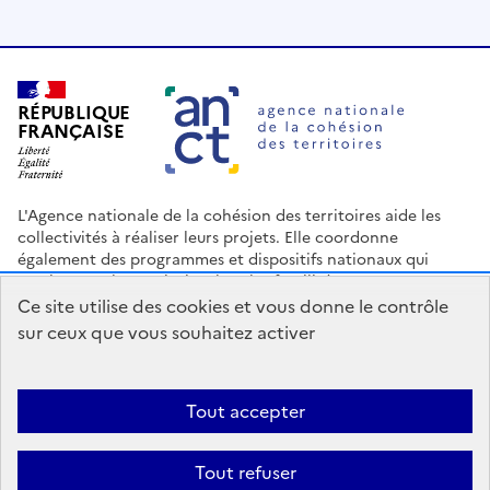
RÉPUBLIQUE
FRANÇAISE
L'Agence nationale de la cohésion des territoires aide les
collectivités à réaliser leurs projets. Elle coordonne
également des programmes et dispositifs nationaux qui
soutiennent les territoires les plus fragilisés.
Ce site utilise des cookies et vous donne le contrôle
Nous contacter
Espace Presse
Logo ANCT
Offres d'emploi
sur ceux que vous souhaitez activer
legifrance.gouv.fr
info.gouv.fr
service-public.gouv.fr
data.gouv.fr
Tout accepter
Accessibilité : Partiellement conforme
Mentions légales
Politique
Tout refuser
de confidentialité
Plan du site
Gestion des cookies
Statistiques