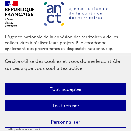
RÉPUBLIQUE
FRANÇAISE
L'Agence nationale de la cohésion des territoires aide les
collectivités à réaliser leurs projets. Elle coordonne
également des programmes et dispositifs nationaux qui
soutiennent les territoires les plus fragilisés.
Ce site utilise des cookies et vous donne le contrôle
Nous contacter
Espace Presse
Logo ANCT
Offres d'emploi
sur ceux que vous souhaitez activer
legifrance.gouv.fr
info.gouv.fr
service-public.gouv.fr
data.gouv.fr
Tout accepter
Accessibilité : Partiellement conforme
Mentions légales
Politique
Tout refuser
de confidentialité
Plan du site
Gestion des cookies
Statistiques
Personnaliser
Sauf mention contraire, tous les contenus de ce site sont sous
licence
etalab-2.0
.
Politique de confidentialité