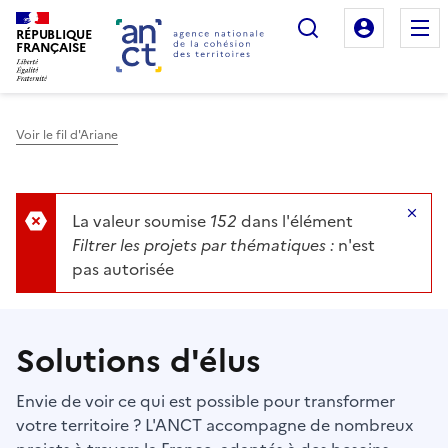
Rechercher
Mon es
RÉPUBLIQUE
FRANÇAISE
Voir le fil d'Ariane
Haut de page
Ma
La valeur soumise
152
dans l'élément
Filtrer les projets par thématiques :
n'est
pas autorisée
Solutions d'élus
Envie de voir ce qui est possible pour transformer
votre territoire ? L'ANCT accompagne de nombreux