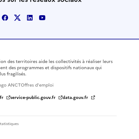
Facebook
X
Linkedin
Youtube
n des territoires aide les collectivités à réaliser leurs
ent des programmes et dispositifs nationaux qui
us fragilisés.
ogo ANCT
Offres d'emploi
fr
service-public.gouv.fr
data.gouv.fr
tatistiques