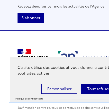
Recevez deux fois par mois les actualités de l'Agence
S'abonner
RÉPUBLIQUE
FRANÇAISE
Ce site utilise des cookies et vous donne le cont
souhaitez activer
Personnaliser
Tout refuse
Accessibilité : Partiellement conforme
Mentions légales
Politique de confidentialité
Sauf mention contraire, tous les contenus de ce site sont sous
lic