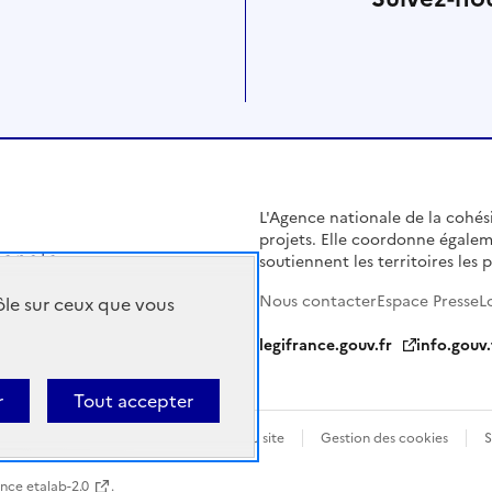
L'Agence nationale de la cohésio
projets. Elle coordonne égalem
soutiennent les territoires les pl
Nous contacter
Espace Presse
L
rôle sur ceux que vous
legifrance.gouv.fr
info.gouv.
r
Tout accepter
Politique de confidentialité
Plan du site
Gestion des cookies
S
ence etalab-2.0
.