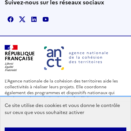
Suivez-nous sur les réseaux sociaux
Facebook
X
Linkedin
Youtube
RÉPUBLIQUE
FRANÇAISE
L'Agence nationale de la cohésion des territoires aide les
collectivités à réaliser leurs projets. Elle coordonne
également des programmes et dispositifs nationaux qui
soutiennent les territoires les plus fragilisés.
Ce site utilise des cookies et vous donne le contrôle
Nous contacter
Espace Presse
Logo ANCT
Offres d'emploi
sur ceux que vous souhaitez activer
legifrance.gouv.fr
info.gouv.fr
service-public.gouv.fr
data.gouv.fr