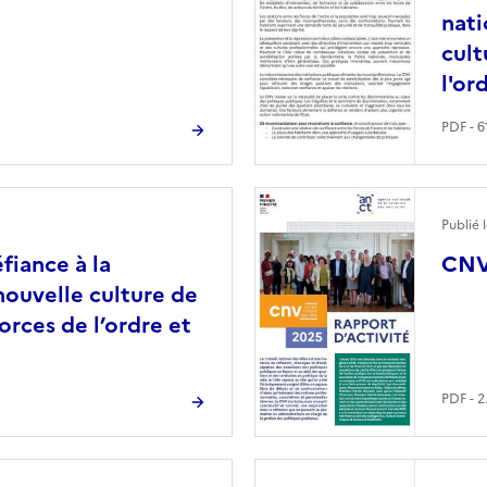
nati
cult
l'or
PDF - 6
Image
Publié 
fiance à la
CNV 
nouvelle culture de
forces de l’ordre et
PDF - 2
Image