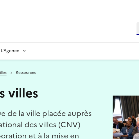
L'Agence
lles
Ressources
 villes
Image
e de la ville placée auprès
ational des villes (CNV)
boration et à la mise en