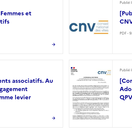
Publié 
e Femmes et
[Pub
tifs
CNV
PDF - 9
Image
Publié 
ts associatifs. Au
[Co
engagement
Adop
omme levier
QP