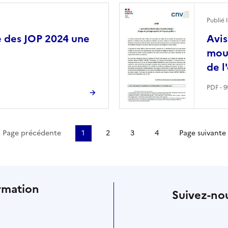
Image
Publié 
e des JOP 2024 une
Avis
mouv
de l
PDF - 
re page
Page précédente
1
2
3
4
Page suivante
rmation
Suivez-nou