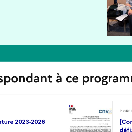
espondant à ce progra
Image
Publié 
ature 2023-2026
[Com
défi