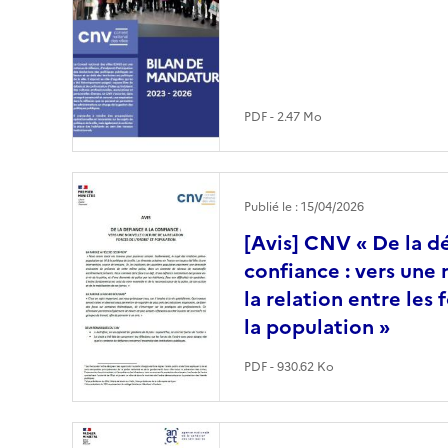
PDF - 2.47 Mo
Image
Publié le : 15/04/2026
[Avis] CNV « De la dé
confiance : vers une 
la relation entre les 
la population »
PDF - 930.62 Ko
Image