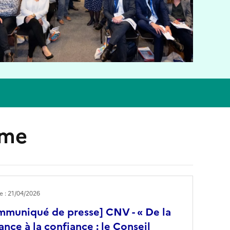
mme
le : 21/04/2026
muniqué de presse] CNV - « De la
ance à la confiance : le Conseil