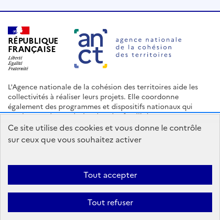
RÉPUBLIQUE
FRANÇAISE
L'Agence nationale de la cohésion des territoires aide les
collectivités à réaliser leurs projets. Elle coordonne
également des programmes et dispositifs nationaux qui
soutiennent les territoires les plus fragilisés.
Ce site utilise des cookies et vous donne le contrôle
Nous contacter
Espace Presse
Logo ANCT
Offres d'emploi
sur ceux que vous souhaitez activer
legifrance.gouv.fr
info.gouv.fr
service-public.gouv.fr
data.gouv.fr
Tout accepter
Accessibilité : Partiellement conforme
Mentions légales
Politique
Tout refuser
de confidentialité
Plan du site
Gestion des cookies
Statistiques