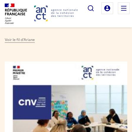
Rechercher
Mon es
RÉPUBLIQUE
FRANÇAISE
Voir le fil d'Ariane
Haut de page
Image