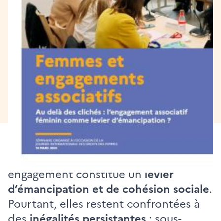
Synthèse - Séminaire
Femmes et Engagements
associatifs
Publié le 19/12/2025
Les femmes jouent un rôle essentiel
dans le tissu associatif, en particulier
dans les
quartiers prioritaires
, où leur
engagement constitue un
levier
d’émancipation et de cohésion sociale
.
Pourtant, elles restent confrontées à
des
inégalités persistantes
: sous-