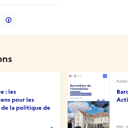
de la page dans le presse-papier
n
X
Facebook
ons
Image
Publié 
 : les
Baro
ens pour les
Acti
 de la politique de
PDF - 