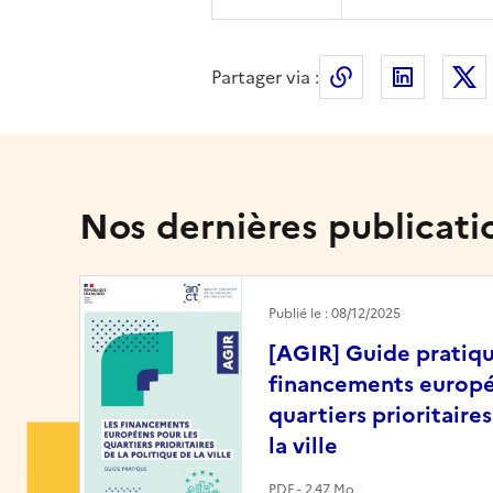
Partager via :
Copier le lien 
LinkedI
Nos dernières publicati
Image
Publié le : 08/12/2025
[AGIR] Guide pratique
financements europé
quartiers prioritaires
la ville
PDF - 2.47 Mo