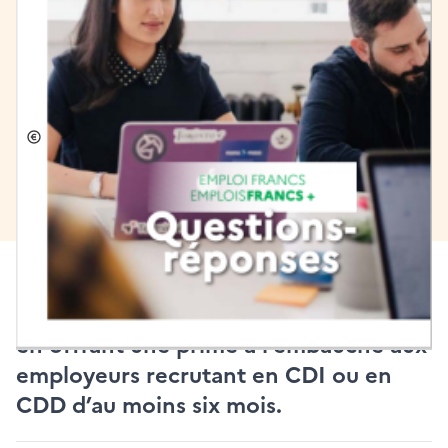
[Kit de communication]
Emplois francs
Économie, emploi et commerces
Publié le 28/10/2020
Le dispositif
Emplois Francs
vise à
favoriser l’insertion professionnelle
des habitants des quartiers prioritaires
en offrant une prime à l’embauche aux
employeurs recrutant en CDI ou en
CDD d’au moins six mois.