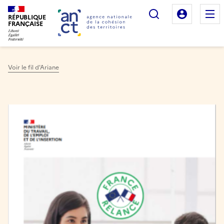
Rechercher
Mon es
RÉPUBLIQUE
FRANÇAISE
Voir le fil d'Ariane
Haut de page
Image