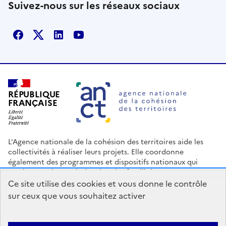
Suivez-nous sur les réseaux sociaux
Facebook
X
Linkedin
Youtube
RÉPUBLIQUE
FRANÇAISE
L'Agence nationale de la cohésion des territoires aide les
collectivités à réaliser leurs projets. Elle coordonne
également des programmes et dispositifs nationaux qui
soutiennent les territoires les plus fragilisés.
Ce site utilise des cookies et vous donne le contrôle
Nous contacter
Espace Presse
Logo ANCT
Offres d'emploi
sur ceux que vous souhaitez activer
legifrance.gouv.fr
info.gouv.fr
service-public.gouv.fr
data.gouv.fr