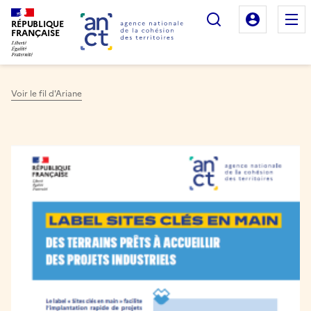
Rechercher
Mon es
RÉPUBLIQUE
FRANÇAISE
Voir le fil d'Ariane
Haut de page
Image