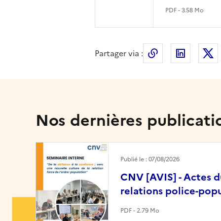
PDF - 3.58 Mo
Partager via :
Copier le lien 
LinkedI
Nos dernières publicati
Image
Publié le : 07/08/2026
CNV [AVIS] - Actes du
relations police-popu
PDF - 2.79 Mo