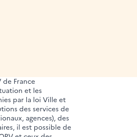
V de France
tuation et les
s par la loi Ville et
utions des services de
ationaux, agences), des
res, il est possible de
 QPV et ceux des