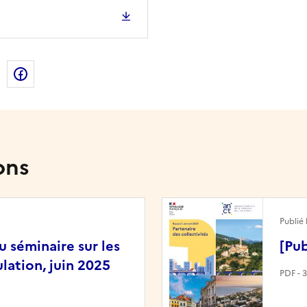
de la page dans le presse-papier
n
X
Facebook
ons
Image
Publié 
 séminaire sur les
[Pub
lation, juin 2025
PDF - 