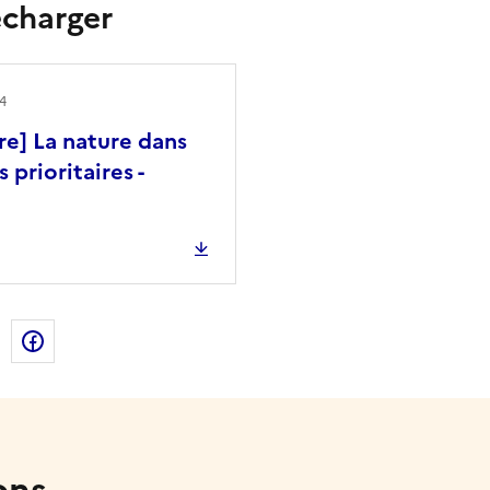
écharger
24
e] La nature dans
 prioritaires -
de la page dans le presse-papier
n
X
Facebook