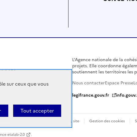
L'Agence nationale de la cohésio
projets. Elle coordonne égalem
soutiennent les territoires les pl
Nous contacter
Espace Presse
L
rôle sur ceux que vous
legifrance.gouv.fr
info.gouv.
r
Tout accepter
Politique de confidentialité
Plan du site
Gestion des cookies
S
ence etalab-2.0
.