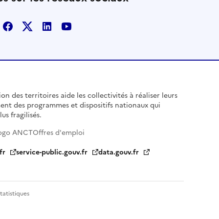
Facebook
X
Linkedin
Youtube
n des territoires aide les collectivités à réaliser leurs
ent des programmes et dispositifs nationaux qui
us fragilisés.
ogo ANCT
Offres d'emploi
fr
service-public.gouv.fr
data.gouv.fr
tatistiques