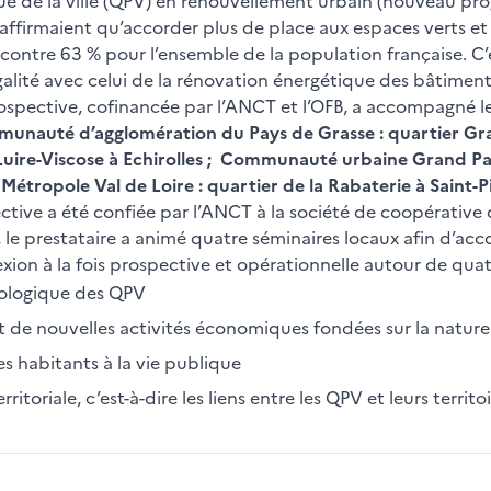
tique de la ville (QPV) en renouvellement urbain (nouveau p
firmaient qu’accorder plus de place aux espaces verts et à
e contre 63 % pour l’ensemble de la population française. C’e
égalité avec celui de la rénovation énergétique des bâtimen
spective, cofinancée par l’ANCT et l’OFB, a accompagné les
nauté d’agglomération du Pays de Grasse : quartier Gra
Luire-Viscose à Echirolles ; Communauté urbaine Grand Pari
 Métropole Val de Loire : quartier de la Rabaterie à Saint-
ctive a été confiée par l’ANCT à la société de coopérative 
 le prestataire a animé quatre séminaires locaux afin d’a
exion à la fois prospective et opérationnelle autour de quat
écologique des QPV
de nouvelles activités économiques fondées sur la nature
des habitants à la vie publique
itoriale, c’est-à-dire les liens entre les QPV et leurs territ