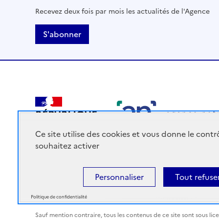
Recevez deux fois par mois les actualités de l'Agence
S'abonner
RÉPUBLIQUE
FRANÇAISE
Ce site utilise des cookies et vous donne le cont
souhaitez activer
Personnaliser
Tout refuse
Accessibilité : Partiellement conforme
Mentions légales
Politique de confidentialité
Sauf mention contraire, tous les contenus de ce site sont sous
lic