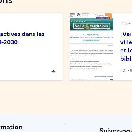
ons
Image
Publié 
actives dans les
[Vei
24-2030
vill
et l
bib
PDF - 
rmation
Suivez-nou