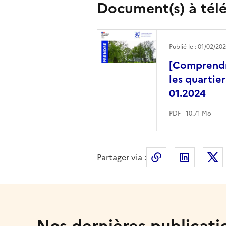
Document(s) à tél
Publié le : 01/02/20
[Comprendr
les quartiers
01.2024
PDF - 10.71 Mo
Partager via :
Copier le lien 
LinkedI