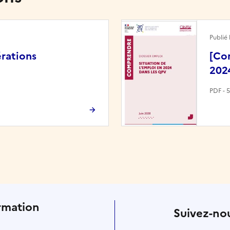
Image
Publié 
rations
[Co
202
PDF - 
rmation
Suivez-nou