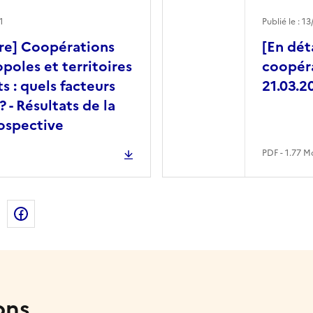
1
Publié le : 1
e] Coopérations
[En dét
poles et territoires
coopéra
s : quels facteurs
21.03.2
? - Résultats de la
ospective
PDF - 1.77 M
de la page dans le presse-papier
n
X
Facebook
ons