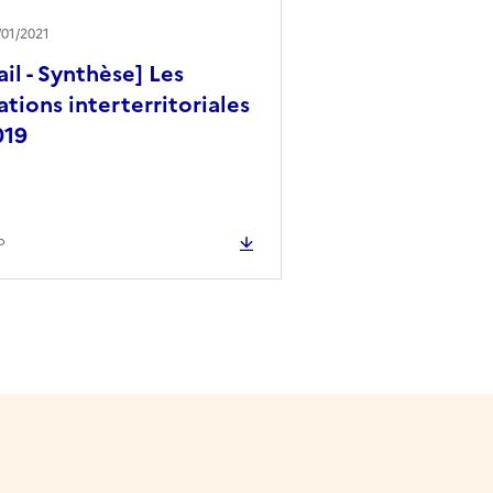
3/01/2021
ail - Synthèse] Les
tions interterritoriales
019
o