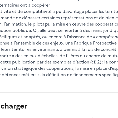
territoires ont à coopérer.
ctivité et de compétitivité a pu davantage placer les territ
ande de dépasser certaines représentations et de bien cer
n, l’animation, le pilotage, la mise en œuvre des coopération
action publique. Or, elle peut se heurter à des freins juridi
ifiques et adaptés, ou encore à l’absence de « compétence
éponse à l’ensemble de ces enjeux, une Fabrique Prospective
leurs territoires environnants a permis à la fois de concrétis
dre à des enjeux d’échelles, de filières ou encore de mutuali
s cette publication par des exemples d’action (cf. 2) : la 
une vision stratégique des coopérations, la mise en place d
ompétences métiers », la définition de financements spécifiq
écharger