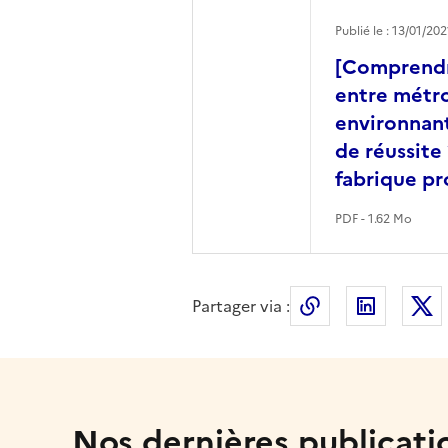
Publié le : 13/01/202
[Comprendr
entre métro
environnant
de réussite 
fabrique pr
PDF - 1.62 Mo
Partager via :
Copier le lien 
LinkedI
Nos dernières publicati