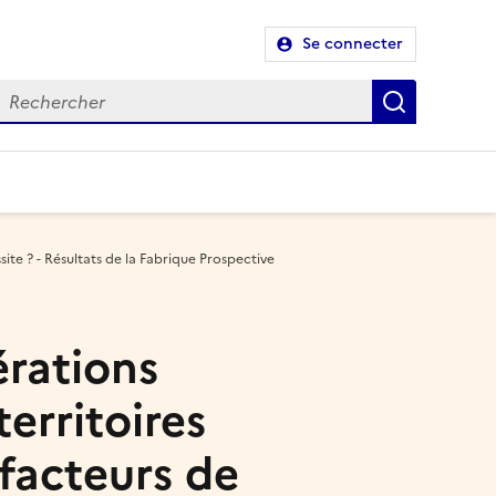
Se connecter
Recherch
ite ? - Résultats de la Fabrique Prospective
rations
erritoires
 facteurs de