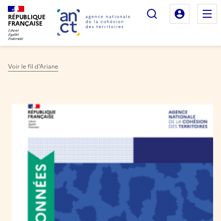
Rechercher
Mon es
RÉPUBLIQUE
FRANÇAISE
Voir le fil d'Ariane
Haut de page
Image