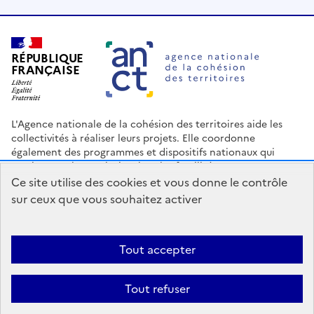
RÉPUBLIQUE
FRANÇAISE
L'Agence nationale de la cohésion des territoires aide les
collectivités à réaliser leurs projets. Elle coordonne
également des programmes et dispositifs nationaux qui
soutiennent les territoires les plus fragilisés.
Ce site utilise des cookies et vous donne le contrôle
Nous contacter
Espace Presse
Logo ANCT
Offres d'emploi
sur ceux que vous souhaitez activer
legifrance.gouv.fr
info.gouv.fr
service-public.gouv.fr
data.gouv.fr
Tout accepter
Accessibilité : Partiellement conforme
Mentions légales
Politique
Tout refuser
de confidentialité
Plan du site
Gestion des cookies
Statistiques