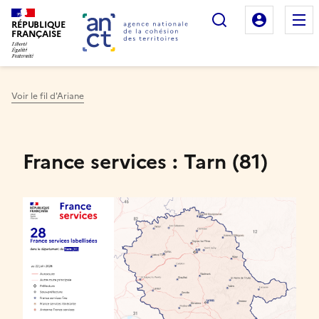
Rechercher
Mon es
RÉPUBLIQUE
FRANÇAISE
Voir le fil d'Ariane
Haut de page
France services : Tarn (81)