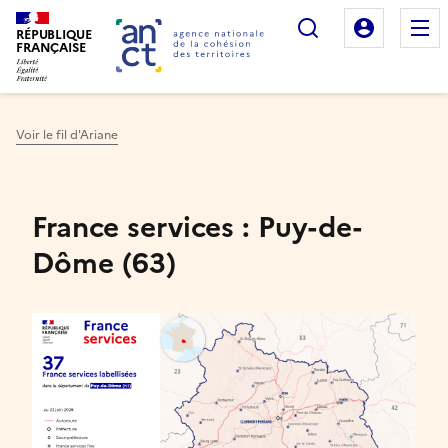
Rechercher
Mon es
RÉPUBLIQUE
FRANÇAISE
Voir le fil d'Ariane
Haut de page
France services : Puy-de-
Dôme (63)