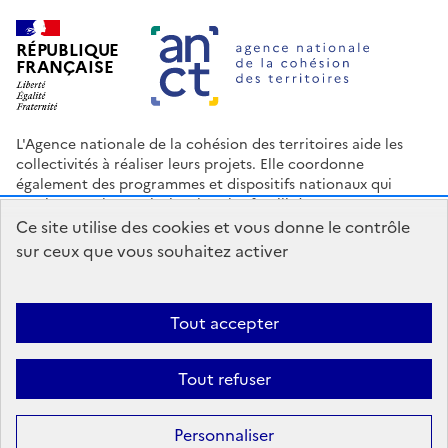
RÉPUBLIQUE
FRANÇAISE
L'Agence nationale de la cohésion des territoires aide les
collectivités à réaliser leurs projets. Elle coordonne
également des programmes et dispositifs nationaux qui
soutiennent les territoires les plus fragilisés.
Ce site utilise des cookies et vous donne le contrôle
Nous contacter
Espace Presse
Logo ANCT
Offres d'emploi
sur ceux que vous souhaitez activer
legifrance.gouv.fr
info.gouv.fr
service-public.gouv.fr
data.gouv.fr
Tout accepter
Accessibilité : Partiellement conforme
Mentions légales
Politique
Tout refuser
de confidentialité
Plan du site
Gestion des cookies
Statistiques
Personnaliser
Sauf mention contraire, tous les contenus de ce site sont sous
licence