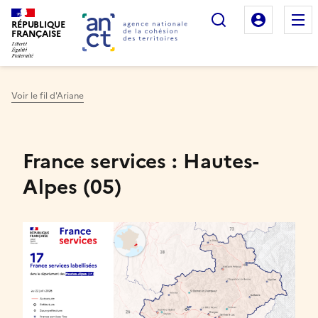
Rechercher
Mon es
RÉPUBLIQUE
FRANÇAISE
Voir le fil d'Ariane
Haut de page
France services : Hautes-
Alpes (05)