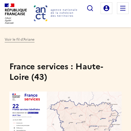
Rechercher
Mon es
RÉPUBLIQUE
FRANÇAISE
Voir le fil d'Ariane
Haut de page
France services : Haute-
Loire (43)