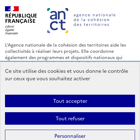
RÉPUBLIQUE
FRANÇAISE
L'Agence nationale de la cohésion des territoires aide les
collectivités à réaliser leurs projets. Elle coordonne
également des programmes et dispositifs nationaux qui
soutiennent les territoires les plus fragilisés.
Ce site utilise des cookies et vous donne le contrôle
Nous contacter
Espace Presse
Logo ANCT
Offres d'emploi
sur ceux que vous souhaitez activer
legifrance.gouv.fr
info.gouv.fr
service-public.gouv.fr
data.gouv.fr
Tout accepter
Accessibilité : Partiellement conforme
Mentions légales
Politique
Tout refuser
de confidentialité
Plan du site
Gestion des cookies
Statistiques
Personnaliser
Sauf mention contraire, tous les contenus de ce site sont sous
licence