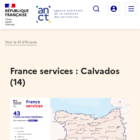
Rechercher
Mon es
RÉPUBLIQUE
FRANÇAISE
Voir le fil d'Ariane
Haut de page
France services : Calvados
(14)