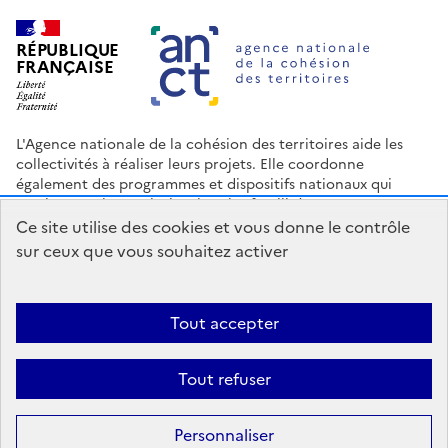
RÉPUBLIQUE
FRANÇAISE
L'Agence nationale de la cohésion des territoires aide les
collectivités à réaliser leurs projets. Elle coordonne
également des programmes et dispositifs nationaux qui
soutiennent les territoires les plus fragilisés.
Ce site utilise des cookies et vous donne le contrôle
Nous contacter
Espace Presse
Logo ANCT
Offres d'emploi
sur ceux que vous souhaitez activer
legifrance.gouv.fr
info.gouv.fr
service-public.gouv.fr
data.gouv.fr
Tout accepter
Accessibilité : Partiellement conforme
Mentions légales
Politique
Tout refuser
de confidentialité
Plan du site
Gestion des cookies
Statistiques
Personnaliser
Sauf mention contraire, tous les contenus de ce site sont sous
licence