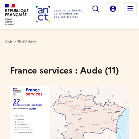
Rechercher
Mon es
RÉPUBLIQUE
FRANÇAISE
Voir le fil d'Ariane
Haut de page
France services : Aude (11)