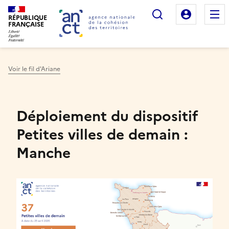
Rechercher
Mon es
RÉPUBLIQUE
FRANÇAISE
Voir le fil d'Ariane
Haut de page
Déploiement du dispositif
Petites villes de demain :
Manche