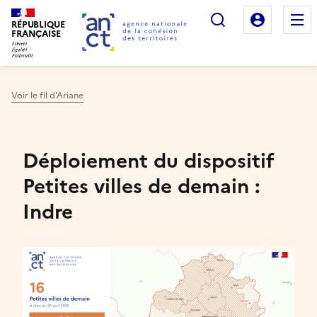
Rechercher
Mon es
RÉPUBLIQUE
FRANÇAISE
Voir le fil d'Ariane
Haut de page
Déploiement du dispositif
Petites villes de demain :
Indre