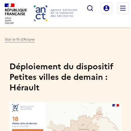
Rechercher
Mon es
RÉPUBLIQUE
FRANÇAISE
Voir le fil d'Ariane
Haut de page
Déploiement du dispositif
Petites villes de demain :
Hérault