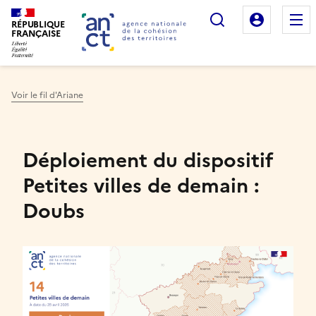
Rechercher
Mon es
RÉPUBLIQUE
FRANÇAISE
Voir le fil d'Ariane
Haut de page
Déploiement du dispositif
Petites villes de demain :
Doubs