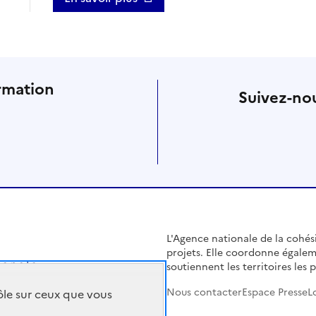
rmation
Suivez-nou
L'Agence nationale de la cohésio
projets. Elle coordonne égalem
soutiennent les territoires les pl
Nous contacter
Espace Presse
L
rôle sur ceux que vous