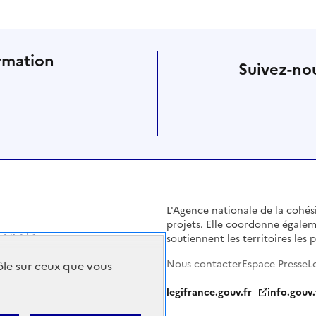
rmation
Suivez-nou
L'Agence nationale de la cohésio
projets. Elle coordonne égalem
soutiennent les territoires les pl
Nous contacter
Espace Presse
L
rôle sur ceux que vous
legifrance.gouv.fr
info.gouv.