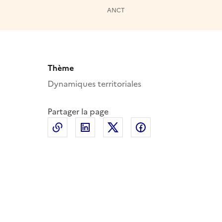
ANCT
Thème
Dynamiques territoriales
Partager la page
Copier le lien de la page dans le presse-p
LinkedIn
X
Facebook