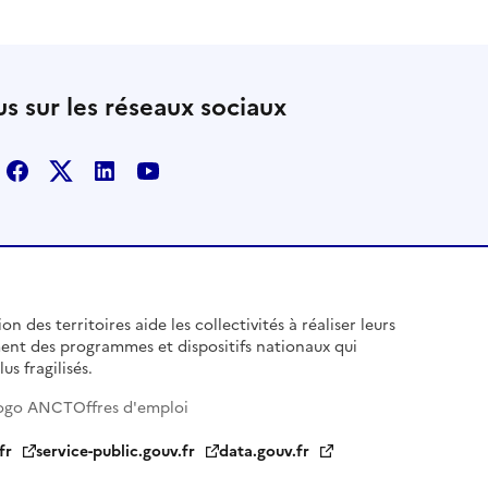
s sur les réseaux sociaux
Facebook
X
Linkedin
Youtube
n des territoires aide les collectivités à réaliser leurs
ent des programmes et dispositifs nationaux qui
us fragilisés.
ogo ANCT
Offres d'emploi
fr
service-public.gouv.fr
data.gouv.fr