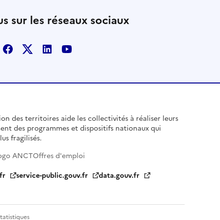
s sur les réseaux sociaux
Facebook
X
Linkedin
Youtube
n des territoires aide les collectivités à réaliser leurs
ent des programmes et dispositifs nationaux qui
us fragilisés.
ogo ANCT
Offres d'emploi
fr
service-public.gouv.fr
data.gouv.fr
tatistiques