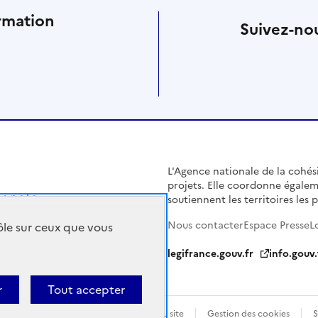
rmation
Suivez-nou
L'Agence nationale de la cohésio
projets. Elle coordonne égalem
soutiennent les territoires les pl
Nous contacter
Espace Presse
L
rôle sur ceux que vous
legifrance.gouv.fr
info.gouv.
r
Tout accepter
Politique de confidentialité
Plan du site
Gestion des cookies
S