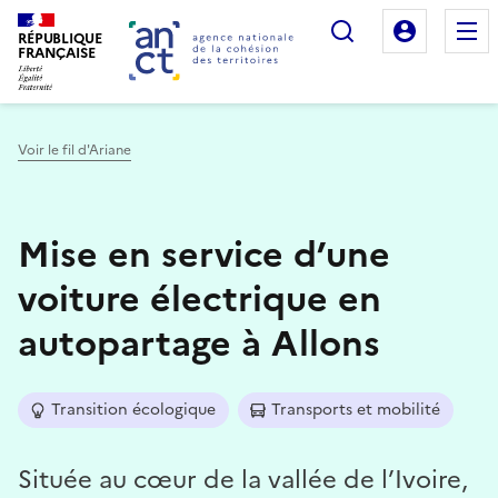
Rechercher
Mon es
RÉPUBLIQUE
FRANÇAISE
Voir le fil d'Ariane
Haut de page
Mise en service d’une
voiture électrique en
autopartage à Allons
Transition écologique
Transports et mobilité
Située au cœur de la vallée de l’Ivoire,