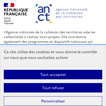
RÉPUBLIQUE
FRANÇAISE
L'Agence nationale de la cohésion des territoires aide les
collectivités à réaliser leurs projets. Elle coordonne
également des programmes et dispositifs nationaux qui
soutiennent les territoires les plus fragilisés.
Ce site utilise des cookies et vous donne le contrôle
Nous contacter
Espace Presse
Logo ANCT
Offres d'emploi
sur ceux que vous souhaitez activer
legifrance.gouv.fr
info.gouv.fr
service-public.gouv.fr
data.gouv.fr
Tout accepter
Accessibilité : Partiellement conforme
Mentions légales
Politique
Tout refuser
de confidentialité
Plan du site
Gestion des cookies
Statistiques
Personnaliser
Sauf mention contraire, tous les contenus de ce site sont sous
licence