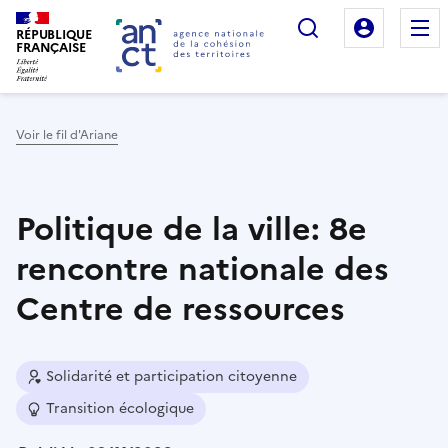
Rechercher
Mon es
RÉPUBLIQUE
FRANÇAISE
Voir le fil d'Ariane
Haut de page
Politique de la ville: 8e
rencontre nationale des
Centre de ressources
Solidarité et participation citoyenne
Transition écologique