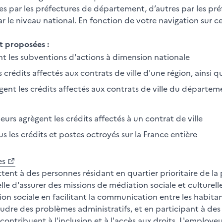
es par les préfectures de département, d’autres par les préf
r le niveau national. En fonction de votre navigation sur ce
nt proposées :
ent les subventions d'actions à dimension nationale
s crédits affectés aux contrats de ville d'une région, ainsi qu
ent les crédits affectés aux contrats de ville du départemen
aleurs agrègent les crédits affectés à un contrat de ville
 les crédits et postes octroyés sur la France entière
es
tent à des personnes résidant en quartier prioritaire de la p
elle d'assurer des missions de médiation sociale et culturell
tion sociale en facilitant la communication entre les habita
oudre des problèmes administratifs, et en participant à des 
ontribuent à l'inclusion et à l'accès aux droits. L'employe