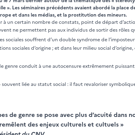
u le 7 mars dernier autour de la thématique des « stéréotyp
nelle ». Les séminaires précédents avaient abordé la place 
Europe et dans les médias, et la prostitution des mineurs.
ir à un certain nombre de constats, point de départ d’actio
vent ne permettent pas aux individus de sortir des rôles qu
es sociales souffrent d’un double syndrome de l’imposteur :
tions sociales d’origine ; et dans leur milieu social d’origi
 de genre conduit à une autocensure extrêmement puissante 
p souvent liée au statut social : il faut revaloriser symboli
es de genre se pose avec plus d’acuité dans no
remêlent des enjeux culturels et cultuels »
résident du CNV.