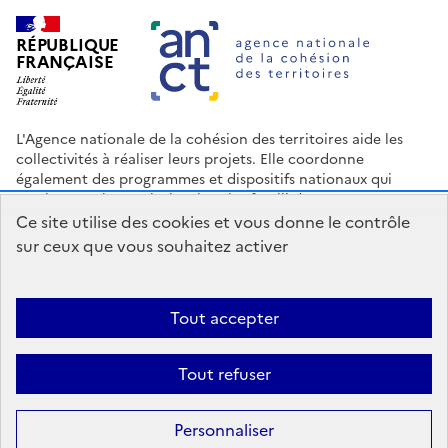
RÉPUBLIQUE
FRANÇAISE
L'Agence nationale de la cohésion des territoires aide les
collectivités à réaliser leurs projets. Elle coordonne
également des programmes et dispositifs nationaux qui
soutiennent les territoires les plus fragilisés.
Ce site utilise des cookies et vous donne le contrôle
Nous contacter
Espace Presse
Logo ANCT
Offres d'emploi
sur ceux que vous souhaitez activer
legifrance.gouv.fr
info.gouv.fr
service-public.gouv.fr
data.gouv.fr
Tout accepter
Accessibilité : Partiellement conforme
Mentions légales
Politique
Tout refuser
de confidentialité
Plan du site
Gestion des cookies
Statistiques
Personnaliser
Sauf mention contraire, tous les contenus de ce site sont sous
licence