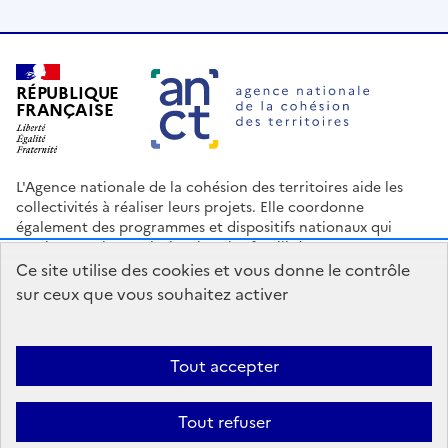
RÉPUBLIQUE
FRANÇAISE
L'Agence nationale de la cohésion des territoires aide les
collectivités à réaliser leurs projets. Elle coordonne
également des programmes et dispositifs nationaux qui
soutiennent les territoires les plus fragilisés.
Ce site utilise des cookies et vous donne le contrôle
Nous contacter
Espace Presse
Logo ANCT
Offres d'emploi
sur ceux que vous souhaitez activer
legifrance.gouv.fr
info.gouv.fr
service-public.gouv.fr
data.gouv.fr
Tout accepter
Accessibilité : Partiellement conforme
Mentions légales
Politique
Tout refuser
de confidentialité
Plan du site
Gestion des cookies
Statistiques