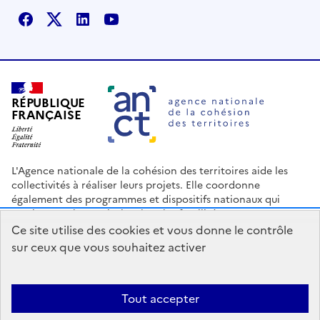
Facebook
X
Linkedin
Youtube
RÉPUBLIQUE
FRANÇAISE
L'Agence nationale de la cohésion des territoires aide les
collectivités à réaliser leurs projets. Elle coordonne
également des programmes et dispositifs nationaux qui
soutiennent les territoires les plus fragilisés.
Ce site utilise des cookies et vous donne le contrôle
Nous contacter
Espace Presse
Logo ANCT
Offres d'emploi
sur ceux que vous souhaitez activer
legifrance.gouv.fr
info.gouv.fr
service-public.gouv.fr
data.gouv.fr
Tout accepter