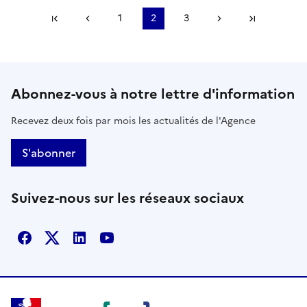
Première page
Page précédente
1
2
3
Page suivante
Dernière
Abonnez-vous à notre lettre d'information
Recevez deux fois par mois les actualités de l'Agence
S'abonner
Suivez-nous sur les réseaux sociaux
Facebook
X
Linkedin
Youtube