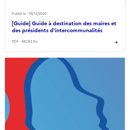
Publié le : 16/12/2020
[Guide] Guide à destination des maires et
des présidents d'intercommunalités
PDF - 842.63 Ko
Image