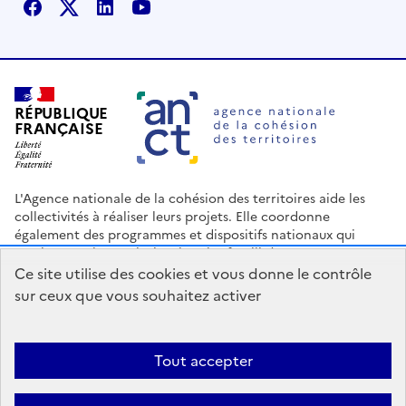
Facebook
X
Linkedin
Youtube
RÉPUBLIQUE
FRANÇAISE
L'Agence nationale de la cohésion des territoires aide les
collectivités à réaliser leurs projets. Elle coordonne
également des programmes et dispositifs nationaux qui
soutiennent les territoires les plus fragilisés.
Ce site utilise des cookies et vous donne le contrôle
Nous contacter
Espace Presse
Logo ANCT
Offres d'emploi
sur ceux que vous souhaitez activer
legifrance.gouv.fr
info.gouv.fr
service-public.gouv.fr
data.gouv.fr
Tout accepter
Accessibilité : Partiellement conforme
Mentions légales
Politique