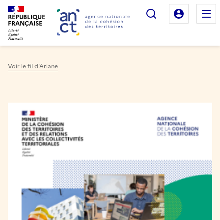
Rechercher
Mon es
RÉPUBLIQUE
FRANÇAISE
Voir le fil d'Ariane
Haut de page
Image