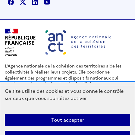
Facebook
X
Linkedin
Youtube
RÉPUBLIQUE
FRANÇAISE
L'Agence nationale de la cohésion des territoires aide les
collectivités à réaliser leurs projets. Elle coordonne
également des programmes et dispositifs nationaux qui
soutiennent les territoires les plus fragilisés.
Ce site utilise des cookies et vous donne le contrôle
Nous contacter
Espace Presse
Logo ANCT
Offres d'emploi
sur ceux que vous souhaitez activer
legifrance.gouv.fr
info.gouv.fr
service-public.gouv.fr
data.gouv.fr
Tout accepter
Accessibilité : Partiellement conforme
Mentions légales
Politique