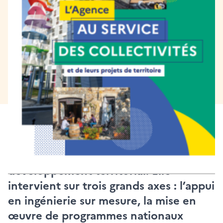
[Plaquette] présentation
de l'ANCT
Publié le 08/05/2020
L’
Agence nationale de la cohésion des
territoires (ANCT)
est un outil de l’État
mis à disposition des collectivités pour
les accompagner dans leurs projets de
développement territorial. Elle
intervient sur trois grands axes : l’appui
en ingénierie sur mesure, la mise en
œuvre de programmes nationaux