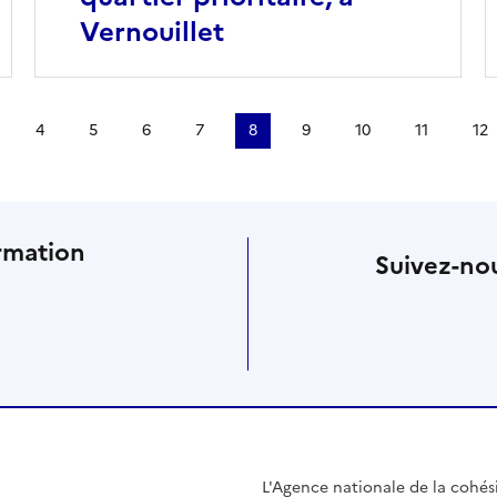
Vernouillet
4
5
6
7
8
9
10
11
12
rmation
Suivez-nou
L'Agence nationale de la cohésio