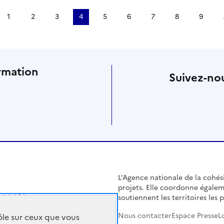
1
2
3
4
5
6
7
8
9
rmation
Suivez-nou
L'Agence nationale de la cohésio
projets. Elle coordonne égalem
soutiennent les territoires les pl
Nous contacter
Espace Presse
L
rôle sur ceux que vous