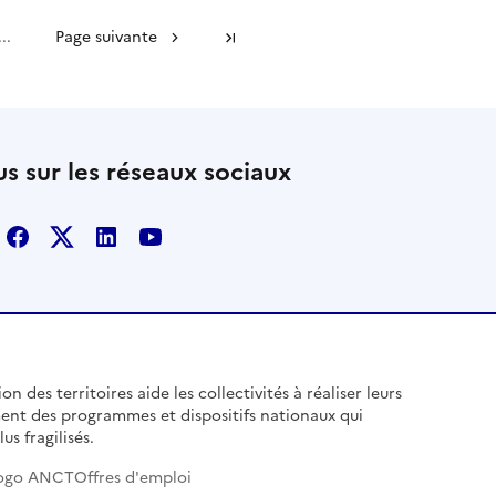
...
Page suivante
Dernière page
s sur les réseaux sociaux
Facebook
X
Linkedin
Youtube
n des territoires aide les collectivités à réaliser leurs
ent des programmes et dispositifs nationaux qui
us fragilisés.
ogo ANCT
Offres d'emploi