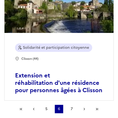
Solidarité et participation citoyenne
Clisson (44)
Extension et
réhabilitation d'une résidence
pour personnes âgées à Clisson
Première page
Page précédente
5
6
7
Page suivante
Dernière