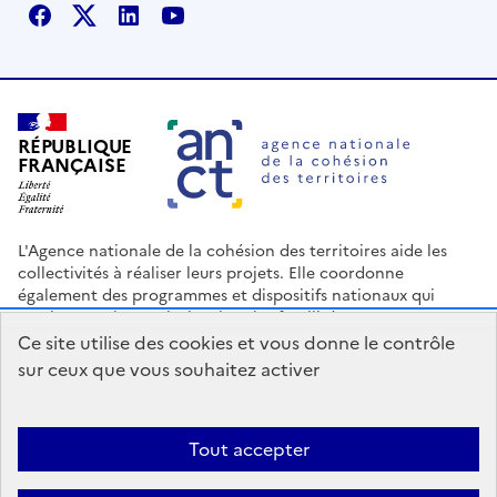
Facebook
X
Linkedin
Youtube
RÉPUBLIQUE
FRANÇAISE
L'Agence nationale de la cohésion des territoires aide les
collectivités à réaliser leurs projets. Elle coordonne
également des programmes et dispositifs nationaux qui
soutiennent les territoires les plus fragilisés.
Ce site utilise des cookies et vous donne le contrôle
Nous contacter
Espace Presse
Logo ANCT
Offres d'emploi
sur ceux que vous souhaitez activer
legifrance.gouv.fr
info.gouv.fr
service-public.gouv.fr
data.gouv.fr
Tout accepter
Accessibilité : Partiellement conforme
Mentions légales
Politique